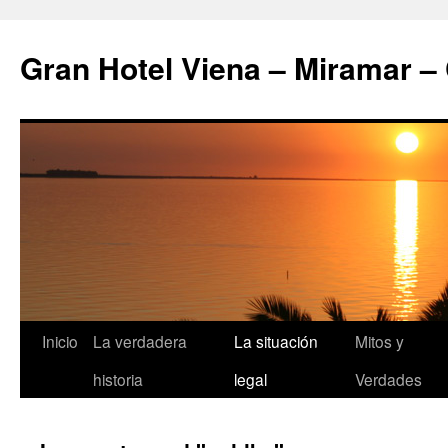
Saltar
al
Gran Hotel Viena – Miramar –
contenido
Inicio
La verdadera
La situación
Mitos y
historia
legal
Verdades