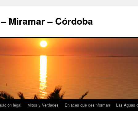
 – Miramar – Córdoba
tuación legal
Mitos y Verdades
Enlaces que desinforman
Las Aguas d