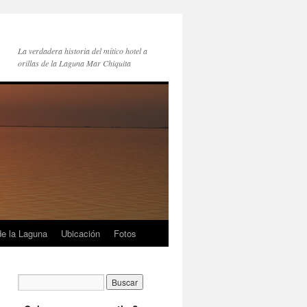
La verdadera historia del mítico hotel a
orillas de la Laguna Mar Chiquita
e la Laguna
Ubicación
Fotos